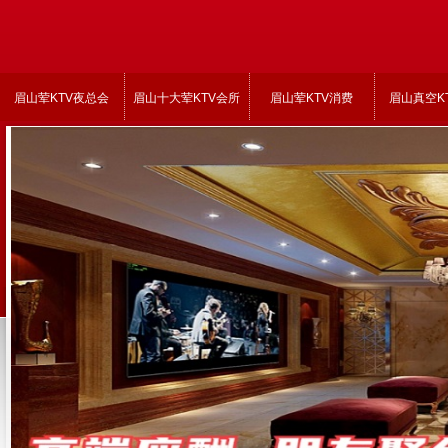
眉山荤KTV夜总会
眉山十大荤KTV会所
眉山荤KTV消费
眉山真空K