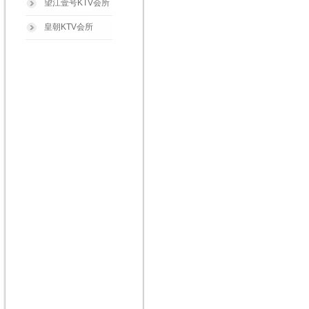
望江壹号KTV会所
皇朝KTV会所