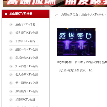
眉山荤KTV价格表
您现在的位置：
眉山十大KTV排名
>
眉山荤KTV排名
盛世豪门KTV会所
千湖汇KTV会所
皇家一号KTV会所
鼎乐歌城KTV会所
high到爆棚！眉山哪个ktv有陪酒的-盛
汇金商务KTV会所
共1条 每页12条 页次：1/1
名人会所KTV会所
天一国际KTV会所
凰钻娱乐KTV会所
星悦荟KTV会所