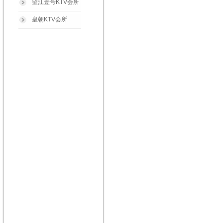
望江壹号KTV会所
皇朝KTV会所