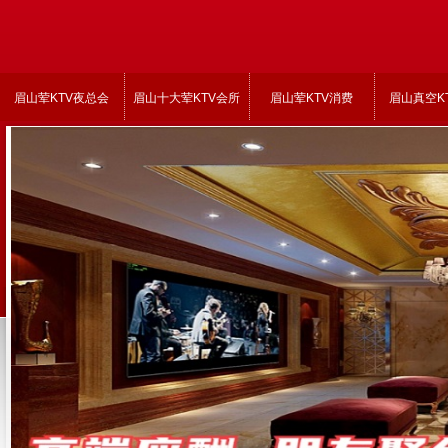
眉山荤KTV夜总会
眉山十大荤KTV会所
眉山荤KTV消费
眉山真空K